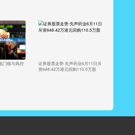
低门槛与风控
证券股票走势 先声药业6月11日斥
资648.42万港元回购110.5万股