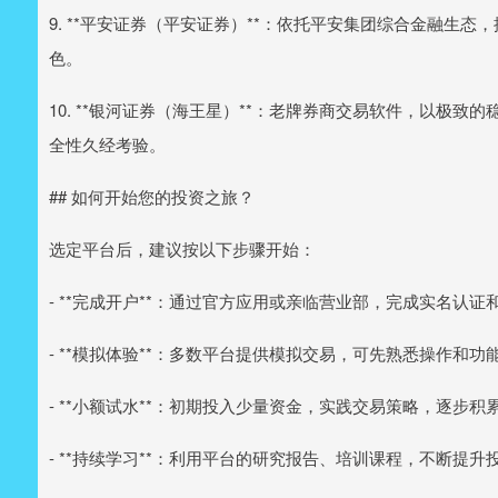
9. **平安证券（平安证券）**：依托平安集团综合金融生
色。
10. **银河证券（海王星）**：老牌券商交易软件，以极
全性久经考验。
## 如何开始您的投资之旅？
选定平台后，建议按以下步骤开始：
- **完成开户**：通过官方应用或亲临营业部，完成实名认证
- **模拟体验**：多数平台提供模拟交易，可先熟悉操作和功
- **小额试水**：初期投入少量资金，实践交易策略，逐步积
- **持续学习**：利用平台的研究报告、培训课程，不断提升