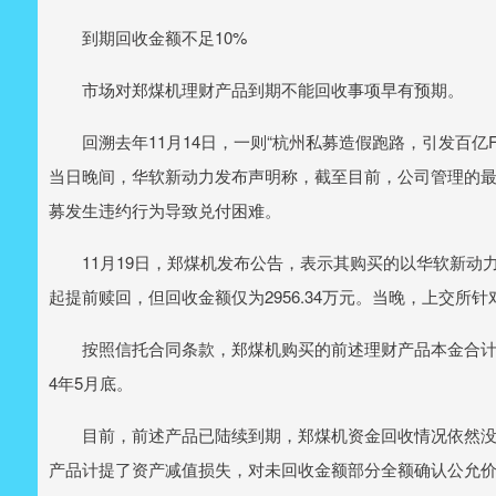
到期回收金额不足10%
市场对郑煤机理财产品到期不能回收事项早有预期。
回溯去年11月14日，一则“杭州私募造假跑路，引发百亿F
当日晚间，华软新动力发布声明称，截至目前，公司管理的
募发生违约行为导致兑付困难。
11月19日，郑煤机发布公告，表示其购买的以华软新动
起提前赎回，但回收金额仅为2956.34万元。当晚，上交
按照信托合同条款，郑煤机购买的前述理财产品本金合计3亿元
4年5月底。
目前，前述产品已陆续到期，郑煤机资金回收情况依然没有
产品计提了资产减值损失，对未回收金额部分全额确认公允价值