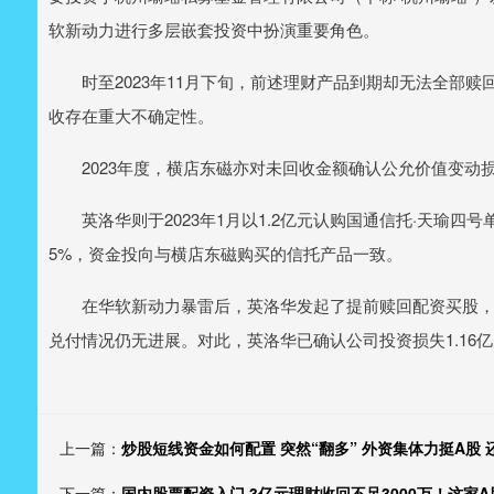
软新动力进行多层嵌套投资中扮演重要角色。
时至2023年11月下旬，前述理财产品到期却无法全部赎回
收存在重大不确定性。
2023年度，横店东磁亦对未回收金额确认公允价值变动损失
英洛华则于2023年1月以1.2亿元认购国通信托·天瑜四号
5%，资金投向与横店东磁购买的信托产品一致。
在华软新动力暴雷后，英洛华发起了提前赎回配资买股，但仅
兑付情况仍无进展。对此，英洛华已确认公司投资损失1.16
上一篇：
炒股短线资金如何配置 突然“翻多” 外资集体力挺A股 
下一篇：
国内股票配资入门 3亿元理财收回不足3000万！这家A