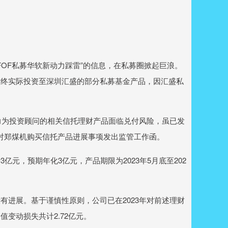
OF私募华软新动力踩雷”的信息，在私募圈掀起巨浪。
最终实际投资至深圳汇盛的部分私募基金产品，因汇盛私
力为投资顾问的相关信托理财产品面临兑付风险，虽已发
所针对郑煤机购买信托产品进展事项发出监管工作函。
，预期年化3亿元，产品期限为2023年5月底至202
进展。基于谨慎性原则，公司已在2023年对前述理财
变动损失共计2.72亿元。