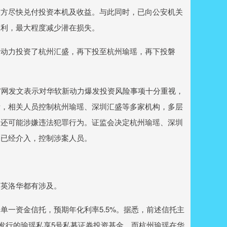
方尽快兑付投资本机及收益。与此同时，已向公安机关
权利，最大程度减少潜在损失。
新动力投资了杭州汇盛，再下投至杭州瑜瑶，再下投磐
会官网发文表示对华软新动力爆发投资风险事项十分重视，
断，相关人员控制杭州瑜瑶、深圳汇盛等多家机构，多层
，还可能涉嫌违法犯罪行为。证监会决定杭州瑜瑶、深圳
关已经介入，控制涉案人员。
英洛华都有涉及。
号单一资金信托，预期年化利率5.5%。据悉，前述信托主
）发行的瑜瑶私享5号私募证券投资基金，而杭州瑜瑶在华