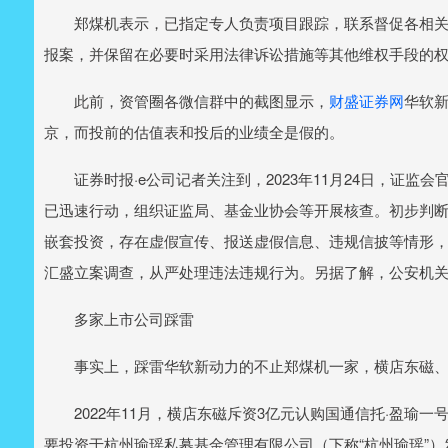
郑煤机表示，已指定专人负责项目跟踪，联系督促各相关
报案，并保留在必要时采用法律诉讼措施等其他维权手段的
此前，资管圈各微信群中的截图显示，
财盛证券网
华软
京，而投前的估值表和投后的业绩全是假的。
证券时报·e公司记者关注到，2023年11月24日，证监
已迅速行动，组织证监局、基金业协会等开展核查。初步判
嵌套投资，存在虚假宣传、报送虚假信息、违规信披等情形
汇盛立案调查，从严处理违法违规行为。另据了解，公安机
多家上市公司踩雷
事实上，踩雷华软新动力的不止郑煤机一家，横店东磁、
2022年11月，横店东磁斥资3亿元认购国通信托·盈瑜一
要投资于杭州瑜瑶私募基金管理有限公司（下称“杭州瑜瑶”