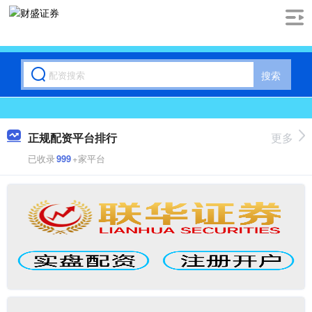
搜索
正规配资平台排行
更多
已收录
999
+家平台