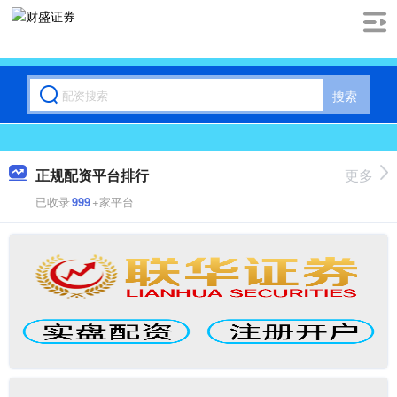
搜索
正规配资平台排行
更多
已收录
999
+家平台