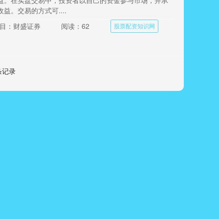
益。在实盘交易中，投资者以自己的资金参与市场，并承
益。交易的方式可....
目：财盛证券
阅读：62
股票配资知识网
 条记录